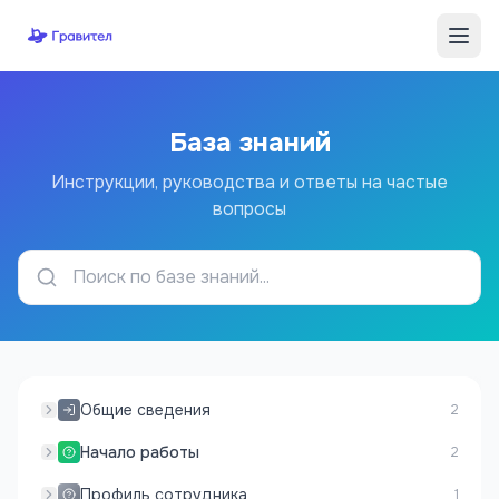
Перейти к содержимому
База знаний
Инструкции, руководства и ответы на частые
вопросы
Общие сведения
2
Начало работы
2
Профиль сотрудника
1