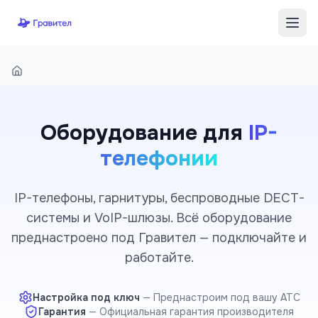
Перейти к содержимому
Оборудование для
IP-
телефонии
IP-телефоны, гарнитуры, беспроводные DECT-
системы и VoIP-шлюзы. Всё оборудование
преднастроено под Гравител — подключайте и
работайте.
Настройка под ключ
—
Преднастроим под вашу АТС
Гарантия
—
Официальная гарантия производителя