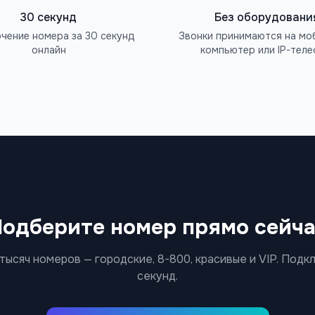
30 секунд
Без оборудовани
чение номера за 30 секунд
Звонки принимаются на мо
онлайн
компьютер или IP-тел
одберите номер прямо сейч
тысяч номеров — городские, 8-800, красивые и VIP. Подк
секунд.