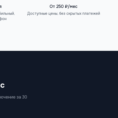
я
От 250 ₽/мес
бильный,
Доступные цены, без скрытых платежей
ефон
ас
лючение за 30