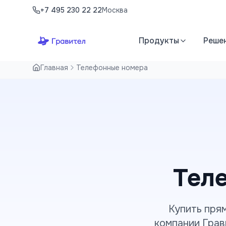
Перейти к содержимому
+7 495 230 22 22
Москва
Продукты
Реше
Главная
Телефонные номера
Тел
Купить пря
компании Грав