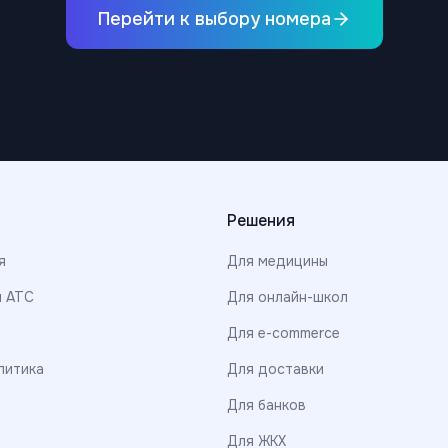
Перейти к выбору номера
Решения
я
Для медицины
я АТС
Для онлайн-школ
Для e-commerce
литика
Для доставки
Для банков
Для ЖКХ