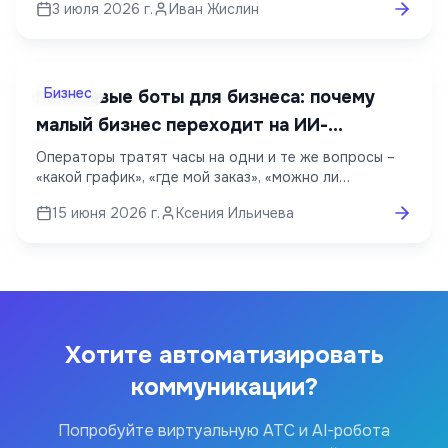
3 июля 2026 г.
Иван Жислин
Бизнес
Голосовые боты для бизнеса: почему
малый бизнес переходит на ИИ-
ассистентов
Операторы тратят часы на одни и те же вопросы –
«какой график», «где мой заказ», «можно ли
записаться». Голосовой ИИ-ассистент берёт эту
15 июня 2026 г.
Ксения Ильичева
рутину на себя: отвечает 24/7, записывает клиентов
и переводит на человека только сложные диалоги.
Разбираем, почему малый бизнес массово переходит
на голосовых ботов, где это выгодно и как внедрить
ассистента без штата разработчиков.
Хотите автоматизировать
коммуникации?
Попробуйте виртуальную АТС и AI-робота