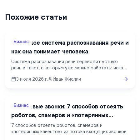
Похожие статьи
Бизнес
Что такое система распознавания речи и
как она понимает человека
Система распознавания речи переводит устную
речь в текст, с которым уже можно работать: искать
нужные фразы, передавать данные в CRM, строить
3 июля 2026 г.
Иван Жислин
отчёты, запускать сценарии голосового робота или
анализировать качество диалогов. Технология
используется в голосовых помощниках, телефонии,
субтитрах, медицинских сервисах и контактных
центрах. В статье разберём, как она устроена, какие
Бизнес
Нецелевые звонки: 7 способов отсеять
модели точнее справляются с русским языком и где
роботов, спамеров и «потерянных
распознавание речи применяют в B2B.
клиентов»
7 способов отсеять роботов, спамеров и
«потерянных клиентов» из потока входящих звонков