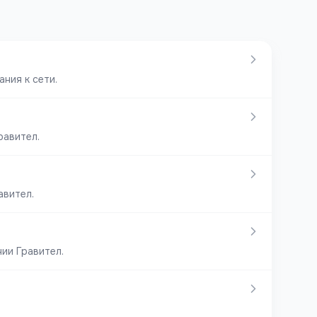
ния к сети.
равител.
авител.
ии Гравител.