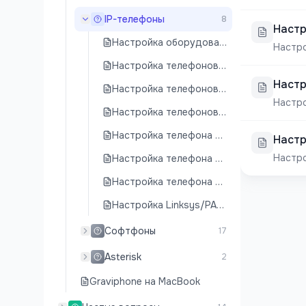
IP-телефоны
8
Настр
Настройка оборудования для IP-телефонии
Настро
Настройка телефонов Gigaset
Настр
Настройка телефонов Yealink
Настро
Настройка телефонов Yealink T43U
Настройка телефона Panasonic KX-TGP500
Настр
Настро
Настройка телефона Grandstream GXP1610
Настройка телефона D-Link DPH-150S
Настройка Linksys/PAP2T
Софтфоны
17
Asterisk
2
Graviphone на MacBook