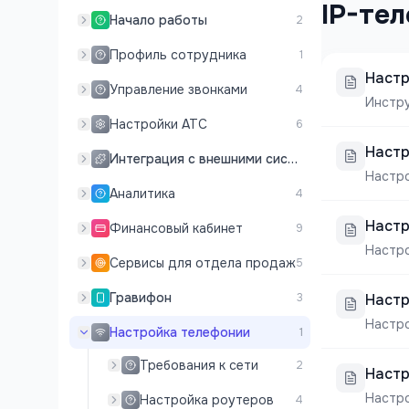
IP-те
Начало работы
2
Профиль сотрудника
1
Настр
Управление звонками
4
Инстру
Настройки АТС
6
Настр
Интеграция с внешними системами
Настро
Аналитика
4
Настр
Финансовый кабинет
9
Настро
Сервисы для отдела продаж
5
Гравифон
3
Настр
Настро
Настройка телефонии
1
Требования к сети
2
Настр
Настр
Настройка роутеров
4