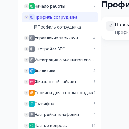
Профи
Начало работы
2
Профиль сотрудника
1
Профи
Профиль сотрудника
Профи
Управление звонками
4
Настройки АТС
6
Интеграция с внешними системами
Аналитика
4
Финансовый кабинет
9
Сервисы для отдела продаж
5
Гравифон
3
Настройка телефонии
1
Частые вопросы
14