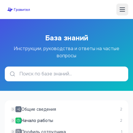
Перейти к содержимому
База знаний
Инструкции, руководства и ответы на частые
вопросы
Общие сведения
2
Начало работы
2
Профиль сотрудника
1