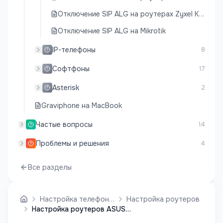
Отключение SIP ALG на роутерах Zyxel Keenetic
Отключение SIP ALG на Mikrotik
IP-телефоны
8
Софтфоны
17
Asterisk
2
Graviphone на MacBook
Частые вопросы
14
Проблемы и решения
4
Все разделы
Настройка телефонии
Настройка роутеров
Настройка роутеров ASUS для работы с SIP