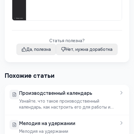
Статья полезна?
Да, полезна
Нет, нужна доработка
Похожие статьи
Производственный календарь
Узнайте, что такое производственный
календарь, как настроить его для работы и
оптимизировать расписание праздничных
дней. Советы по настройке звонков и дней-
Мелодия на удержании
исключений.
Мелодия на удержании