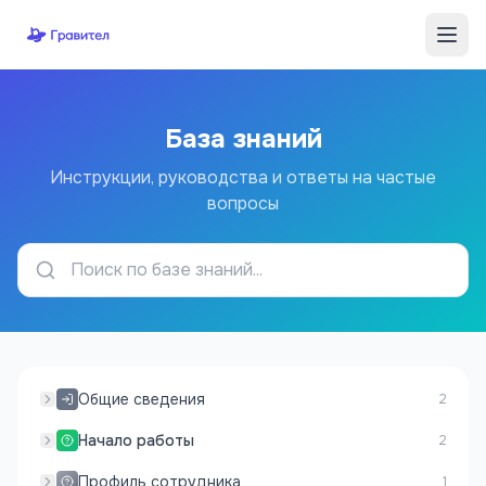
Перейти к содержимому
База знаний
Инструкции, руководства и ответы на частые
вопросы
Общие сведения
2
Начало работы
2
Профиль сотрудника
1