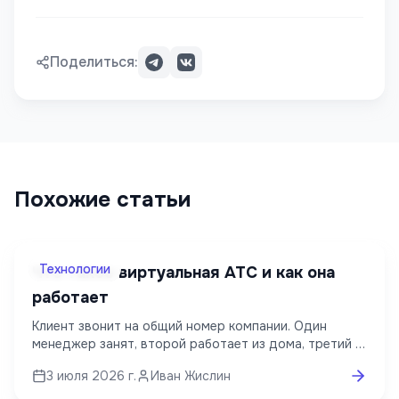
Поделиться:
Похожие статьи
Технологии
Что такое виртуальная АТС и как она
работает
Клиент звонит на общий номер компании. Один
менеджер занят, второй работает из дома, третий в
отпуске. На обычной телефонной линии такой звонок
3 июля 2026 г.
Иван Жислин
легко пропустить. Виртуальная АТС направит вызов
свободному сотруднику, а если ответить некому –