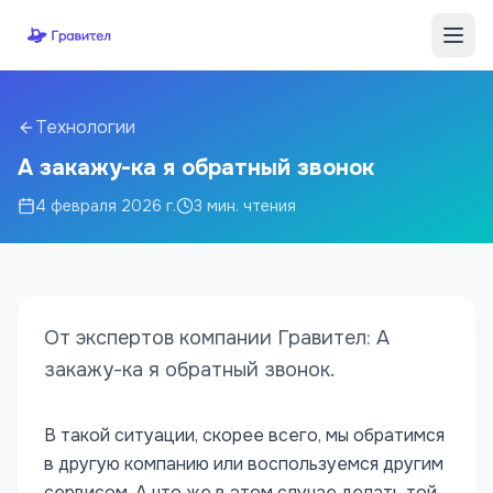
Перейти к содержимому
Технологии
А закажу-ка я обратный звонок
4 февраля 2026 г.
3
мин. чтения
От экспертов компании Гравител: А
закажу-ка я обратный звонок.
В такой ситуации, скорее всего, мы обратимся
в другую компанию или воспользуемся другим
сервисом. А что же в этом случае делать той