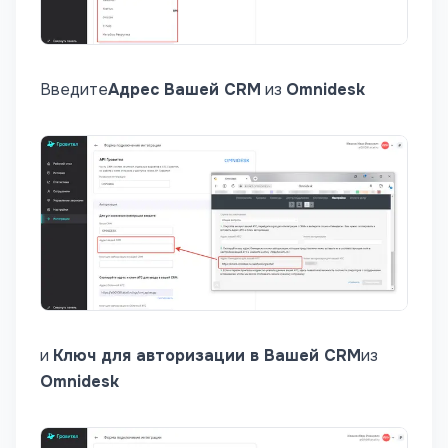
Введите
Адрес Вашей CRM
из
Omnidesk
и
Ключ для авторизации в Вашей CRM
из
Omnidesk