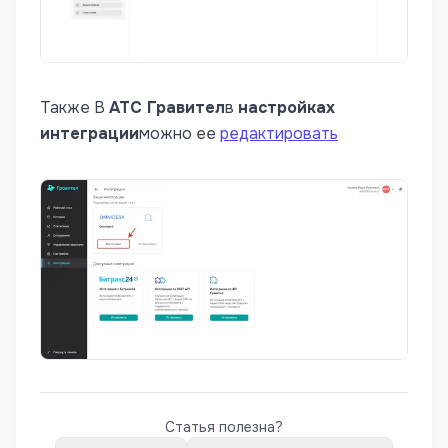
Также В
АТС Гравител
в
настройках
интеграции
можно ее
редактировать
Статья полезна?