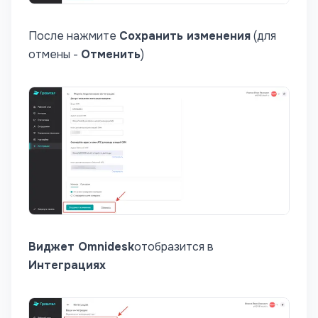
После нажмите
Сохранить изменения
(для
отмены -
Отменить
)
В
иджет Omnidesk
отобразится в
Интеграциях