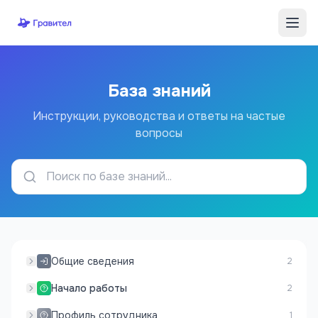
Перейти к содержимому
База знаний
Инструкции, руководства и ответы на частые
вопросы
Общие сведения
2
Начало работы
2
Профиль сотрудника
1