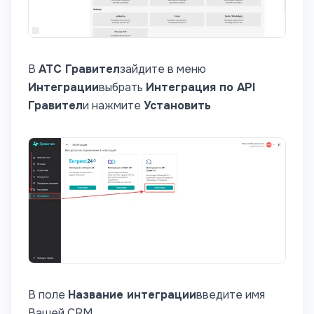
В
АТС Гравител
зайдите в меню
Интеграции
выбрать
Интеграция по API
Гравител
и нажмите
Установить
В поле
Название интеграции
введите имя
Вашей CRM