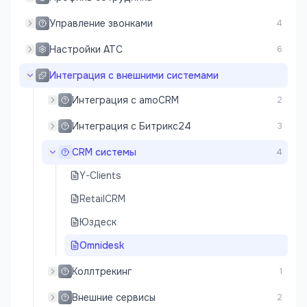
Управление звонками
4
Настройки АТС
6
Интеграция с внешними системами
Интеграция с amoCRM
2
Интеграция с Битрикс24
3
CRM системы
4
Y-Clients
RetailCRM
Юздеск
Omnidesk
Коллтрекинг
1
Внешние сервисы
2