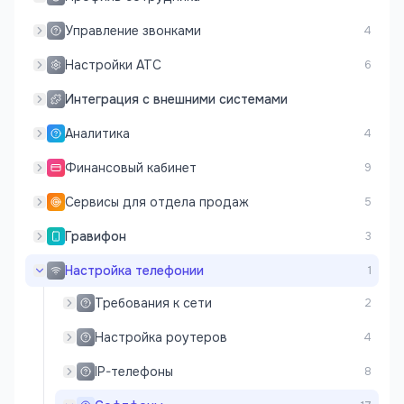
Управление звонками
4
Настройки АТС
6
Интеграция с внешними системами
Аналитика
4
Финансовый кабинет
9
Сервисы для отдела продаж
5
Гравифон
3
Настройка телефонии
1
Требования к сети
2
Настройка роутеров
4
IP-телефоны
8