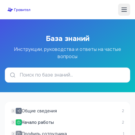
Перейти к содержимому
База знаний
Инструкции, руководства и ответы на частые
вопросы
Общие сведения
2
Начало работы
2
Профиль сотрудника
1