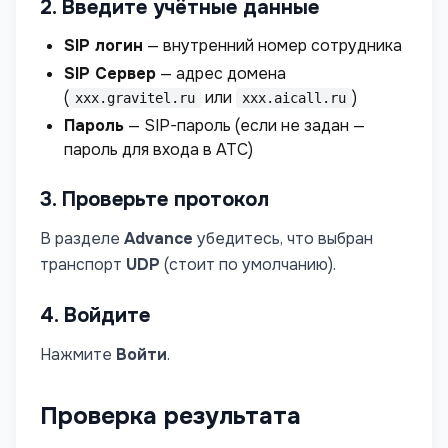
2. Введите учётные данные
SIP логин
— внутренний номер сотрудника
SIP Сервер
— адрес домена
(
или
)
xxx.gravitel.ru
xxx.aicall.ru
Пароль
— SIP-пароль (если не задан —
пароль для входа в АТС)
3. Проверьте протокол
В разделе
Advance
убедитесь, что выбран
транспорт
UDP
(стоит по умолчанию).
4. Войдите
Нажмите
Войти
.
Проверка результата