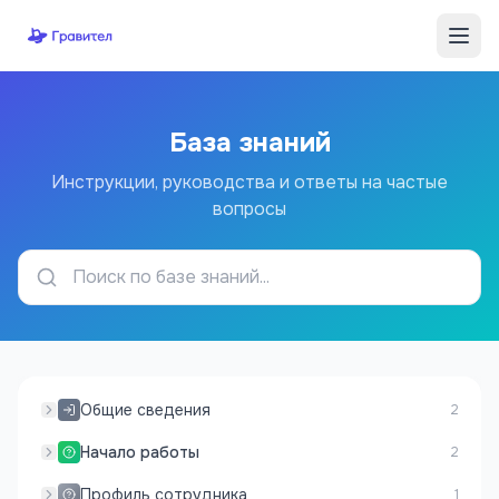
Перейти к содержимому
База знаний
Инструкции, руководства и ответы на частые
вопросы
Общие сведения
2
Начало работы
2
Профиль сотрудника
1