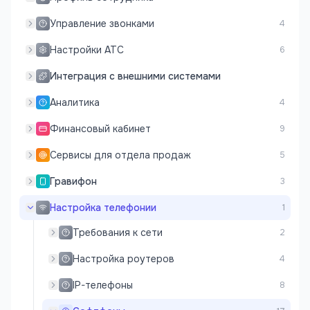
Управление звонками
4
Настройки АТС
6
Интеграция с внешними системами
Аналитика
4
Финансовый кабинет
9
Сервисы для отдела продаж
5
Гравифон
3
Настройка телефонии
1
Требования к сети
2
Настройка роутеров
4
IP-телефоны
8