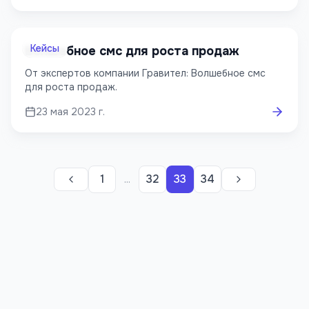
Кейсы
Волшебное смс для роста продаж
От экспертов компании Гравител: Волшебное смс
для роста продаж.
23 мая 2023 г.
1
...
32
33
34