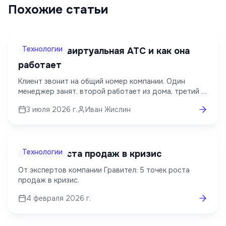
Похожие статьи
Технологии
Что такое виртуальная АТС и как она
работает
Клиент звонит на общий номер компании. Один
менеджер занят, второй работает из дома, третий в
отпуске. На обычной телефонной линии такой звонок
3 июля 2026 г.
Иван Жислин
легко пропустить. Виртуальная АТС направит вызов
свободному сотруднику, а если ответить некому –
поставит клиента в очередь или предложит
обратный звонок. Для компании это единая
телефонная система с добавочными номерами,
Технологии
5 точек роста продаж в кризис
записью разговоров, статистикой и связью с CRM.
От экспертов компании Гравител: 5 точек роста
Сервер для АТС обычно покупать не нужно: станция
продаж в кризис.
находится у провайдера, а сотрудники принимают
звонки с IP-телефона, компьютера или смартфона.
4 февраля 2026 г.
Разберём без лишних технических подробностей, как
работает виртуальная АТС, кому она подходит и что
проверить перед подключением.